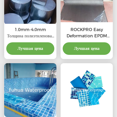
1.0mm-4.0mm
ROCKPRO Easy
Толщина полиэтиленовая
Deformation EPDM
бутиловая лента для
резиновая
прочного и гибкого
Лучшая цена
гидроизоляционная
Лучшая цена
сцепления Длина от 5 м
мембрана с
до 20 м
индивидуальным клеем и
сертификатом
CE/ISO9001/ISO14001