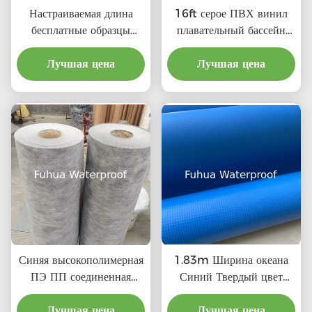
Настраиваемая длина
16ft серое ПВХ винил
бесплатные образцы
плавательный бассейн
бассейн фитинга замена
облицовки пруд материал
для бассейнов Emaux
Лучшая цена
линейки для B2B
Лучшая цена
бассейн аксессуары и
покупок
оборудование набор
Синяя высокополимерная
1.83m Ширина океана
ПЭ ПП соединенная
Синий Твердый цвет
водонепроницаемая
Плавательный бассейн
мембрана для крыши
Лучшая цена
Фойл ПВХ Виниловый
Лучшая цена