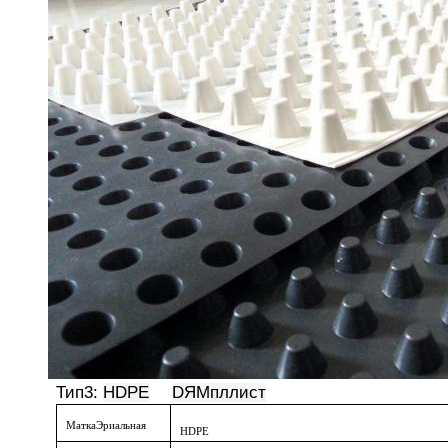
Тип
3:
HDPE
D
Я
Мпл
лист
Матка
Эриальная
HDPE