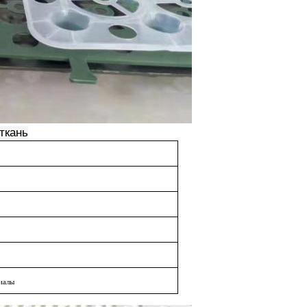
ткань
иалы