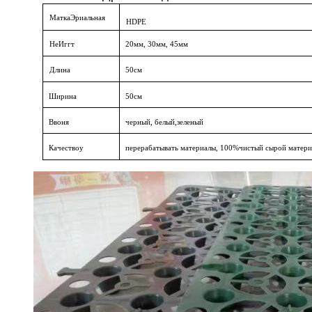
Матка
Эриальная
HDPE
H
e
Иггт
20
мм
, 30
мм
, 4
5
мм
Длина
50
см
Ширина
50
см
В
воня
черный
,
белый
,
зеленый
Качество
y
перерабатывать
материалы
, 100%
чистый
сырой
матер