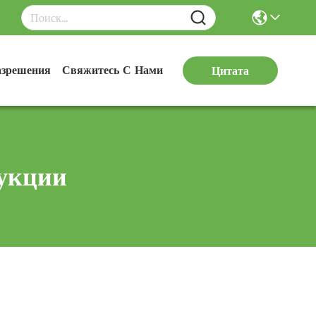
азрешения
Свяжитесь С Нами
Цитата
укции