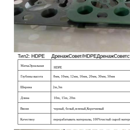
Тип
2:
HDPE
Дренаж
Совет
/
HDPE
Дренаж
Совет
с
Матка
Эриальная
HDPE
Глубины
высота
8
мм
, 10
мм
, 12
мм
, 16
мм
, 20
мм
, 30
мм
, 50
мм
Ширина
2
m
,
3
m
Длина
10
m
, 15
m
, 2
0
m
В
воня
черный
,
белый
,
зеленый
,
Коричневый
Качество
y
перерабатывать
материалы
, 100%
чистый
сырой
матер