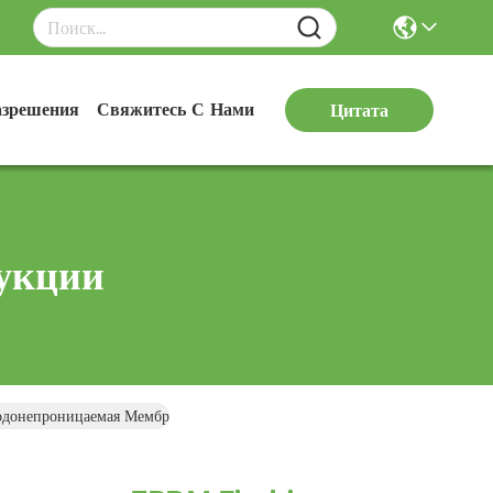
азрешения
Свяжитесь С Нами
Цитата
укции
донепроницаемая Мембрана Для Офисных Зданий