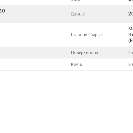
.0 
Длина:
2
Мо
Главное Сырье:
Эт
(
Поверхность:
П
Клей:
Н