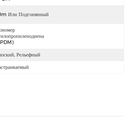
0m Или Подгонянный
номер 
илопропиленодиена 
EPDM)
лоский, Рельефный
астраиваемый