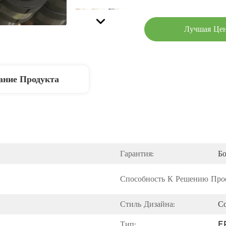
Лучшая Це
ание Продукта
Гарантия:
Бо
Способность К Решению Прое
Стиль Дизайна:
С
Тип:
E