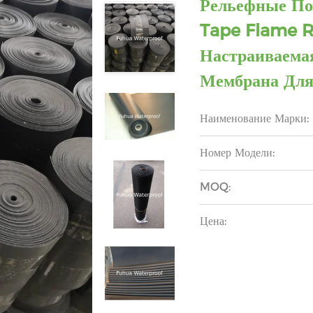
Рельефные По
Tape Flame R
Настраиваема
Мембрана Для
Наименование Марки:
Номер Модели:
MOQ:
Цена: