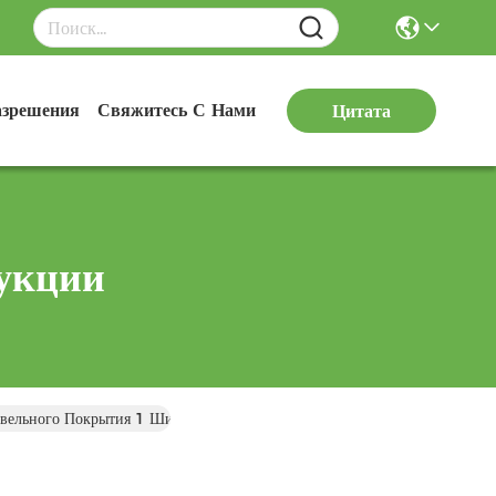
азрешения
Свяжитесь С Нами
Цитата
укции
овельного Покрытия 1 Ширина Водонепроницаемая