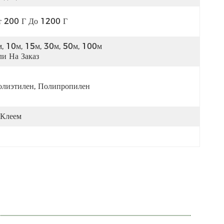
т 200 Г До 1200 Г
, 10м, 15м, 30м, 50м, 100м 
и На Заказ
олиэтилен, Полипропилен
 Клеем