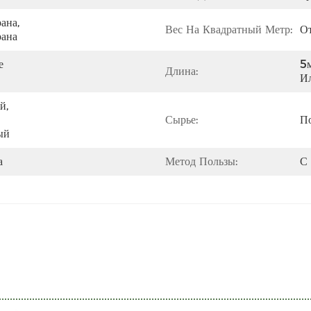
на, 
Вес На Квадратный Метр:
О
рана
 
5м
Длина:
Ил
, 
Сырье:
П
ый
а
Метод Пользы:
С