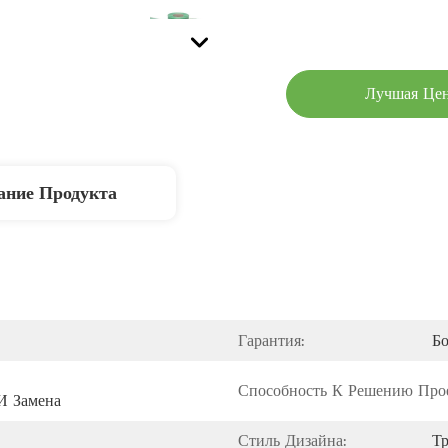
Лучшая Це
ание Продукта
Гарантия:
Бо
Способность К Решению Прое
И Замена
Стиль Дизайна:
Т