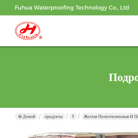
Fuhua Waterproofing Technology Co., Ltd
Подр
Домой
продукты
1
Желтая Полиэтиленовая И П