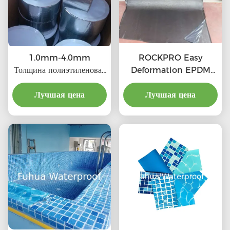
1.0mm-4.0mm
ROCKPRO Easy
Толщина полиэтиленовая
Deformation EPDM
бутиловая лента для
резиновая
прочного и гибкого
Лучшая цена
гидроизоляционная
Лучшая цена
сцепления Длина от 5 м
мембрана с
до 20 м
индивидуальным клеем и
сертификатом
CE/ISO9001/ISO14001