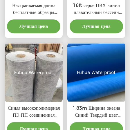
Настраиваемая длина
16ft серое ПВХ винил
бесплатные образцы
плавательный бассейн
бассейн фитинга замена
облицовки пруд материал
для бассейнов Emaux
Лучшая цена
линейки для B2B
Лучшая цена
бассейн аксессуары и
покупок
оборудование набор
Синяя высокополимерная
1.83m Ширина океана
ПЭ ПП соединенная
Синий Твердый цвет
водонепроницаемая
Плавательный бассейн
мембрана для крыши
Лучшая цена
Фойл ПВХ Виниловый
Лучшая цена