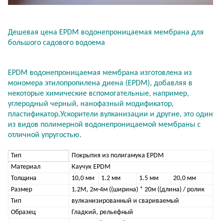
Дешевая цена EPDM водонепроницаемая мембрана для
большого садового водоема
EPDM водонепроницаемая мембрана изготовлена из
мономера этилопропилена диена (EPDM), добавляя в
некоторые химические вспомогательные, например,
углеродный черный, нанофазный модификатор,
пластификатор,Ускорители вулканизации и другие, это один
из видов полимерной водонепроницаемой мембраны с
отличной упругостью.
Тип
Покрытия из полигамука EPDM
Материал
Каучук EPDM
Толщина
10,0 мм
1.2 мм
1.5 мм
20,0 мм
Размер
1.2М, 2м-4м ((ширина) * 20м ((длина) / ролик
Тип
вулканизированный и свариваемый
Образец
Гладкий, рельефный