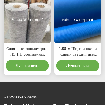
Синяя высокополимерная
1.83m Ширина океана
ПЭ ПП соединенная
Синий Твердый цвет
водонепроницаемая
Плавательный бассейн
мембрана для крыши
Лучшая цена
Фойл ПВХ Виниловый
Лучшая цена
стены ванной комнаты
бассейн Линеры для
водонепроницаемость в
рынка
традиционном стиле
дизайна
Свяжитесь с нами