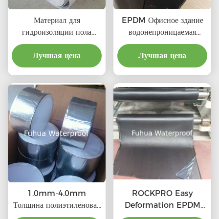
Материал для
EPDM Офисное здание
гидроизоляции пола
водонепроницаемая
ванной комнаты PP PE
мембрана 60mil УФ-
Лучшая цена
полиэтилен
устойчивые резиновые
Лучшая цена
полипропилен
кровельные мембраны
полимерная мембрана с
долговечной защитой
1.0mm-4.0mm
ROCKPRO Easy
Толщина полиэтиленовая
Deformation EPDM
бутиловая лента для
резиновая