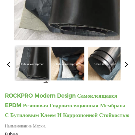
ROCKPRO Modern Design Самоклеящаяся
EPDM Резиновая Гидроизоляционная Мембрана
С Бутиловым Клеем И Коррозионной Стойкостью
Наименование Марки:
Fuhua