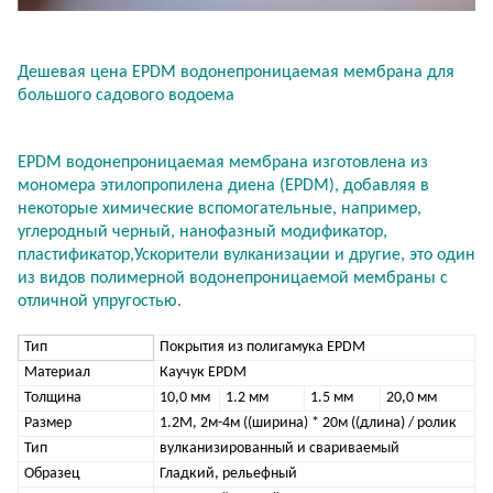
Дешевая цена EPDM водонепроницаемая мембрана для
большого садового водоема
EPDM водонепроницаемая мембрана изготовлена из
мономера этилопропилена диена (EPDM), добавляя в
некоторые химические вспомогательные, например,
углеродный черный, нанофазный модификатор,
пластификатор,Ускорители вулканизации и другие, это один
из видов полимерной водонепроницаемой мембраны с
отличной упругостью.
Тип
Покрытия из полигамука EPDM
Материал
Каучук EPDM
Толщина
10,0 мм
1.2 мм
1.5 мм
20,0 мм
Размер
1.2М, 2м-4м ((ширина) * 20м ((длина) / ролик
Тип
вулканизированный и свариваемый
Образец
Гладкий, рельефный