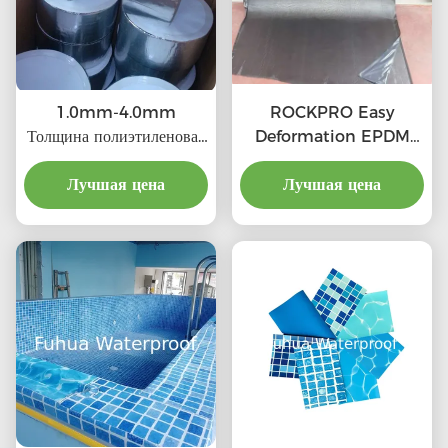
1.0mm-4.0mm
ROCKPRO Easy
Толщина полиэтиленовая
Deformation EPDM
бутиловая лента для
резиновая
прочного и гибкого
Лучшая цена
гидроизоляционная
Лучшая цена
сцепления Длина от 5 м
мембрана с
до 20 м
индивидуальным клеем и
сертификатом
CE/ISO9001/ISO14001