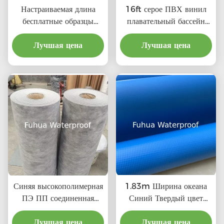
Настраиваемая длина
16ft серое ПВХ винил
бесплатные образцы
плавательный бассейн
бассейн фитинга замена
облицовки пруд материал
для бассейнов Emaux
Лучшая цена
линейки для B2B
Лучшая цена
бассейн аксессуары и
покупок
оборудование набор
Синяя высокополимерная
1.83m Ширина океана
ПЭ ПП соединенная
Синий Твердый цвет
водонепроницаемая
Плавательный бассейн
мембрана для крыши
Лучшая цена
Фойл ПВХ Виниловый
Лучшая цена