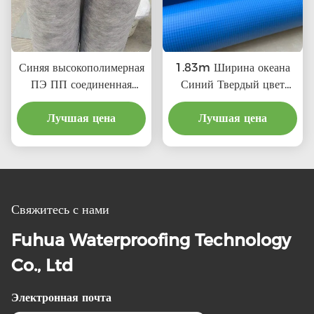
Синяя высокополимерная
1.83m Ширина океана
ПЭ ПП соединенная
Синий Твердый цвет
водонепроницаемая
Плавательный бассейн
мембрана для крыши
Лучшая цена
Фойл ПВХ Виниловый
Лучшая цена
стены ванной комнаты
бассейн Линеры для
водонепроницаемость в
рынка
традиционном стиле
дизайна
Свяжитесь с нами
Fuhua Waterproofing Technology
Co., Ltd
Электронная почта