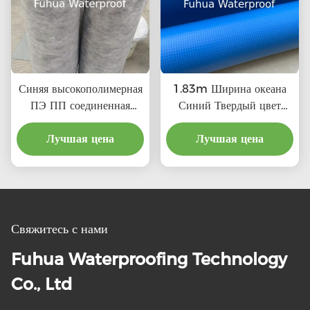
Синяя высокополимерная
1.83m Ширина океана
ПЭ ПП соединенная
Синий Твердый цвет
водонепроницаемая
Плавательный бассейн
мембрана для крыши
Лучшая цена
Фойл ПВХ Виниловый
Лучшая цена
стены ванной комнаты
бассейн Линеры для
водонепроницаемость в
рынка
традиционном стиле
дизайна
Свяжитесь с нами
Fuhua Waterproofing Technology
Co., Ltd